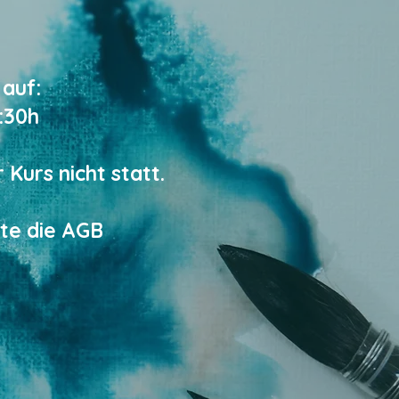
auf:
:30h
 Kurs nicht statt.
tte die
AGB