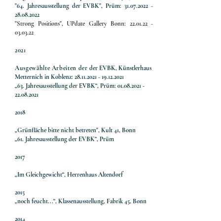
"64. Jahresausstellung der EVBK", Prüm:
31.07.2022 -
28.08.2022
"Strong Positions", UPdate Gallery Bonn:
22.01.22 -
03.03.22
2021
Ausgewählte Arbeiten der
der EVBK, Künstlerhaus
Metternich in Koblenz:
28.11.2021 - 19.12.2021
„63. Jahresausstellung der EVBK“, Prüm:
01.08.2021 -
22.08.2021
2018
„Grünfläche bitte nicht betreten", Kult 41, Bonn
„61. Jahresausstellung der EVBK“, Prüm
2017
„Im Gleichgewicht“, Herrenhaus Altendorf
2015
„noch feucht...“, Klassenausstellung, Fabrik 45, Bonn
2014