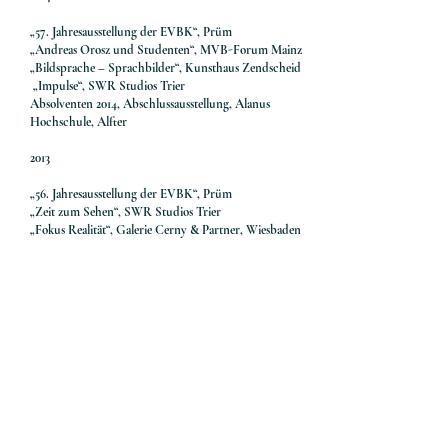
„57. Jahresausstellung der EVBK“, Prüm
„Andreas Orosz und Studenten“, MVB-Forum Mainz
„Bildsprache – Sprachbilder“, Kunsthaus Zendscheid
„Impulse“, SWR Studios Trier
Absolventen 2014, Abschlussausstellung, Alanus
Hochschule, Alfter
2013
„56. Jahresausstellung der EVBK“, Prüm
„Zeit zum Sehen“, SWR Studios Trier
„Fokus Realität“, Galerie Cerny & Partner, Wiesbaden
2012
„Märchenhaft reich“, MLP Bonn
„Bis in die Poren“, Kunstverein Emsdetten
2011
„Appassionato“, Fabrik Cima Norma, Tessin, Schweiz