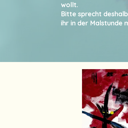
wollt.
Bitte sprecht deshalb
ihr in der Malstunde