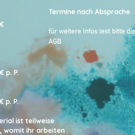
Termine nach Absprache
0€
für weitere Infos lest bitte di
AGB
€ p. P.
 p. P.
ial ist teilweise
, womit ihr arbeiten